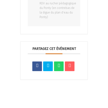
RDV au rucher pédagogique
du Ponty (en contrebas de
la digue du plan d'eau du
Ponty)
PARTAGEZ CET ÉVÉNEMENT