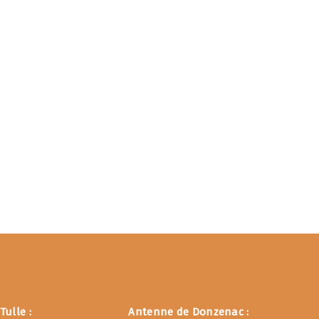
 Corrèze
CPIE de la Corrèze
ulle :
Antenne de Donzenac :