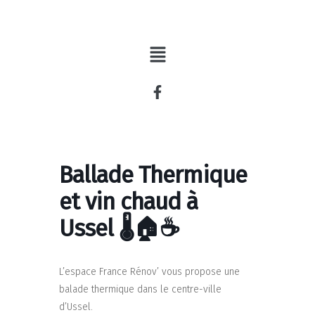
Aller
au
contenu
Ballade Thermique
et vin chaud à
Ussel 🌡️🏠☕
L’espace France Rénov’ vous propose une
balade thermique dans le centre-ville
d’Ussel.