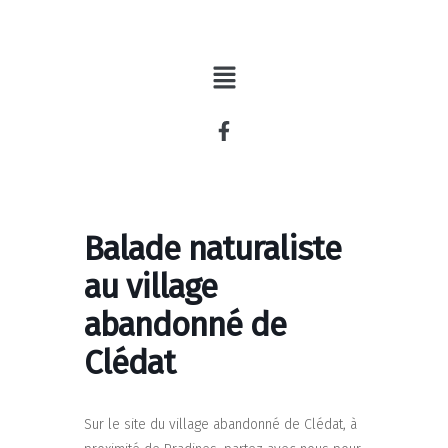
Aller
au
contenu
Balade naturaliste
au village
abandonné de
Clédat
Sur le site du village abandonné de Clédat, à