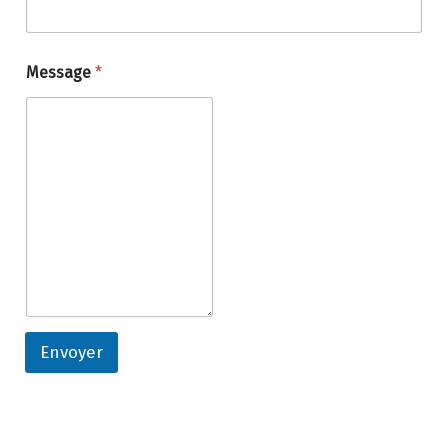
m
Message
*
Envoyer