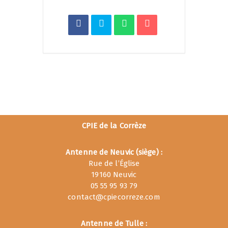
CPIE de la Corrèze
Antenne de Neuvic (siège) :
Rue de l’Église
19160 Neuvic
05 55 95 93 79
contact@cpiecorreze.com
Antenne de Tulle :